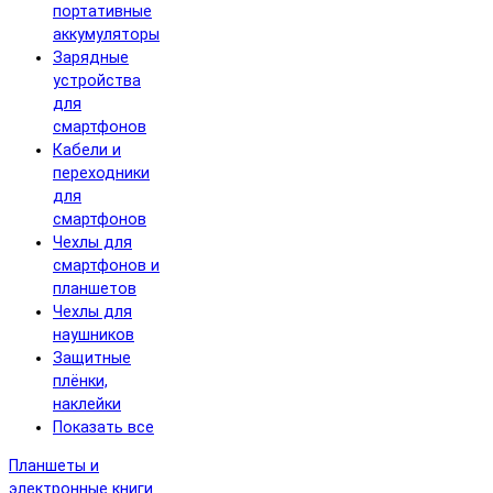
портативные
аккумуляторы
Зарядные
устройства
для
смартфонов
Кабели и
переходники
для
смартфонов
Чехлы для
смартфонов и
планшетов
Чехлы для
наушников
Защитные
плёнки,
наклейки
Показать все
Планшеты и
электронные книги