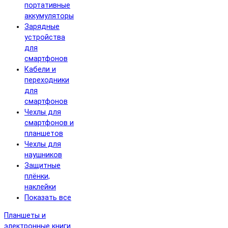
портативные
аккумуляторы
Зарядные
устройства
для
смартфонов
Кабели и
переходники
для
смартфонов
Чехлы для
смартфонов и
планшетов
Чехлы для
наушников
Защитные
плёнки,
наклейки
Показать все
Планшеты и
электронные книги