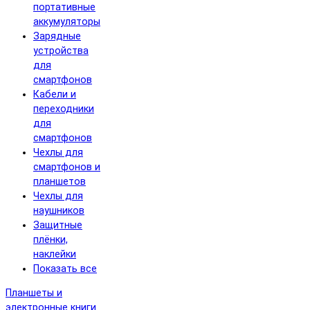
портативные
аккумуляторы
Зарядные
устройства
для
смартфонов
Кабели и
переходники
для
смартфонов
Чехлы для
смартфонов и
планшетов
Чехлы для
наушников
Защитные
плёнки,
наклейки
Показать все
Планшеты и
электронные книги