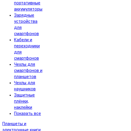
портативные
аккумуляторы
Зарядные
устройства
для
смартфонов
Кабели и
переходники
для
смартфонов
Чехлы для
смартфонов и
планшетов
Чехлы для
наушников
Защитные
плёнки,
наклейки
Показать все
Планшеты и
электронные книги