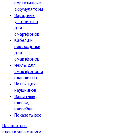
портативные
аккумуляторы
Зарядные
устройства
для
смартфонов
Кабели и
переходники
для
смартфонов
Чехлы для
смартфонов и
планшетов
Чехлы для
наушников
Защитные
плёнки,
наклейки
Показать все
Планшеты и
электронные книги