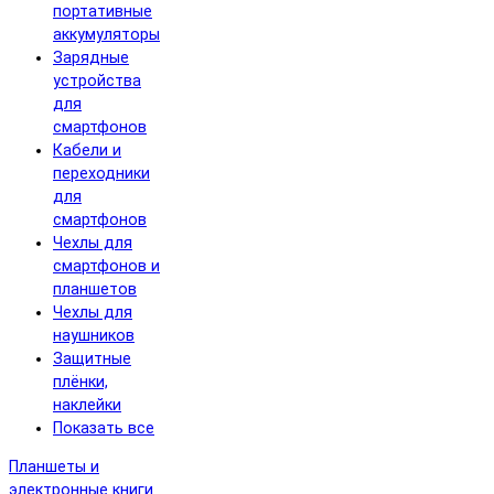
портативные
аккумуляторы
Зарядные
устройства
для
смартфонов
Кабели и
переходники
для
смартфонов
Чехлы для
смартфонов и
планшетов
Чехлы для
наушников
Защитные
плёнки,
наклейки
Показать все
Планшеты и
электронные книги