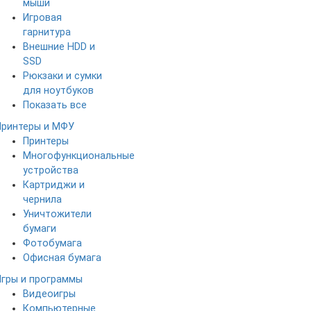
мыши
Игровая
гарнитура
Внешние HDD и
SSD
Рюкзаки и сумки
для ноутбуков
Показать все
Принтеры и МФУ
Принтеры
Многофункциональные
устройства
Картриджи и
чернила
Уничтожители
бумаги
Фотобумага
Офисная бумага
Игры и программы
Видеоигры
Компьютерные